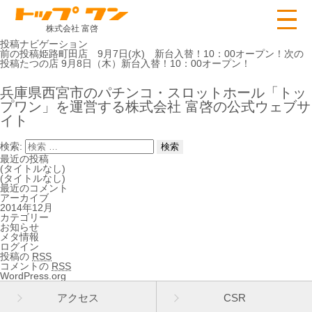
株式会社 富啓
投稿ナビゲーション
前の投稿
姫路町田店 9月7日(水) 新台入替！10：00オープン！
次の
投稿
たつの店 9月8日（木）新台入替！10：00オープン！
兵庫県西宮市のパチンコ・スロットホール「トッ
プワン」を運営する株式会社 富啓の公式ウェブサ
イト
検索:
最近の投稿
(タイトルなし)
(タイトルなし)
最近のコメント
アーカイブ
2014年12月
カテゴリー
お知らせ
メタ情報
ログイン
投稿の
RSS
コメントの
RSS
WordPress.org
アクセス
CSR