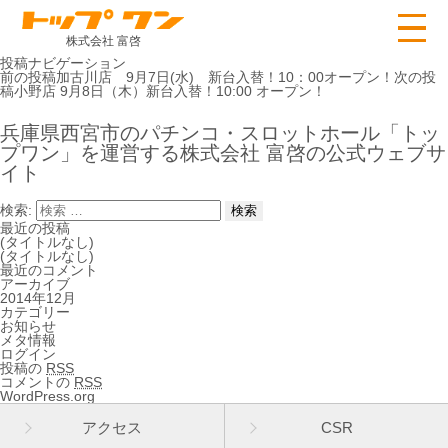
株式会社 富啓
投稿ナビゲーション
前の投稿
加古川店 9月7日(水) 新台入替！10：00オープン！
次の投
稿
小野店 9月8日（木）新台入替！10:00 オープン！
兵庫県西宮市のパチンコ・スロットホール「トッ
プワン」を運営する株式会社 富啓の公式ウェブサ
イト
検索:
最近の投稿
(タイトルなし)
(タイトルなし)
最近のコメント
アーカイブ
2014年12月
カテゴリー
お知らせ
メタ情報
ログイン
投稿の
RSS
コメントの
RSS
WordPress.org
アクセス
CSR