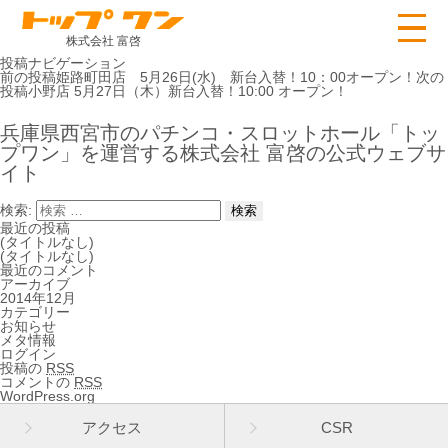
株式会社 富啓
投稿ナビゲーション
前の投稿
姫路町田店 5月26日(水) 新台入替！10：00オープン！
次の
投稿
小野店 5月27日（木）新台入替！10:00 オープン！
兵庫県西宮市のパチンコ・スロットホール「トッ
プワン」を運営する株式会社 富啓の公式ウェブサ
イト
検索:
最近の投稿
(タイトルなし)
(タイトルなし)
最近のコメント
アーカイブ
2014年12月
カテゴリー
お知らせ
メタ情報
ログイン
投稿の
RSS
コメントの
RSS
WordPress.org
アクセス
CSR