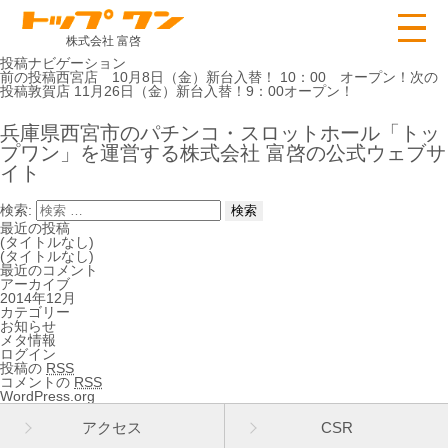
株式会社 富啓
投稿ナビゲーション
前の投稿
西宮店 10月8日（金）新台入替！ 10：00 オープン！
次の
投稿
敦賀店 11月26日（金）新台入替！9：00オープン！
兵庫県西宮市のパチンコ・スロットホール「トッ
プワン」を運営する株式会社 富啓の公式ウェブサ
イト
検索:
最近の投稿
(タイトルなし)
(タイトルなし)
最近のコメント
アーカイブ
2014年12月
カテゴリー
お知らせ
メタ情報
ログイン
投稿の
RSS
コメントの
RSS
WordPress.org
アクセス
CSR