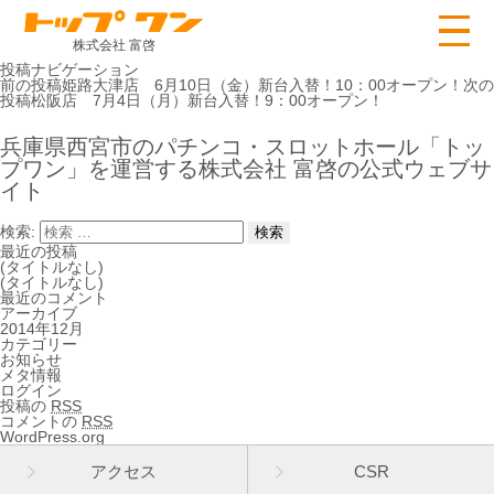
株式会社 富啓
投稿ナビゲーション
前の投稿
姫路大津店 6月10日（金）新台入替！10：00オープン！
次の
投稿
松阪店 7月4日（月）新台入替！9：00オープン！
兵庫県西宮市のパチンコ・スロットホール「トッ
プワン」を運営する株式会社 富啓の公式ウェブサ
イト
検索:
最近の投稿
(タイトルなし)
(タイトルなし)
最近のコメント
アーカイブ
2014年12月
カテゴリー
お知らせ
メタ情報
ログイン
投稿の
RSS
コメントの
RSS
WordPress.org
アクセス
CSR