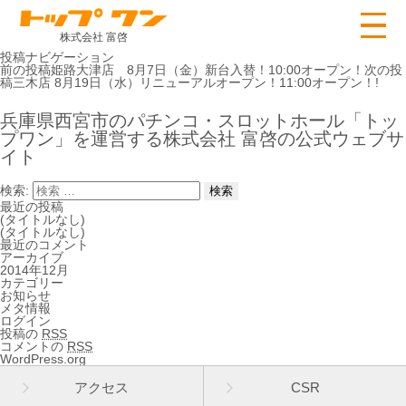
株式会社 富啓
投稿ナビゲーション
前の投稿
姫路大津店 8月7日（金）新台入替！10:00オープン！
次の投
稿
三木店 8月19日（水）リニューアルオープン！11:00オープン！!
兵庫県西宮市のパチンコ・スロットホール「トッ
プワン」を運営する株式会社 富啓の公式ウェブサ
イト
検索:
最近の投稿
(タイトルなし)
(タイトルなし)
最近のコメント
アーカイブ
2014年12月
カテゴリー
お知らせ
メタ情報
ログイン
投稿の
RSS
コメントの
RSS
WordPress.org
アクセス
CSR