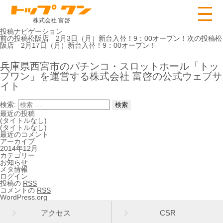
株式会社 富啓
投稿ナビゲーション
前の投稿
松阪店 2月3日（月）新台入替！9：00オープン！
次の投稿
松
阪店 2月17日（月）新台入替！9：00オープン！
兵庫県西宮市のパチンコ・スロットホール「トッ
プワン」を運営する株式会社 富啓の公式ウェブサ
イト
検索:
最近の投稿
(タイトルなし)
(タイトルなし)
最近のコメント
アーカイブ
2014年12月
カテゴリー
お知らせ
メタ情報
ログイン
投稿の
RSS
コメントの
RSS
WordPress.org
アクセス
CSR