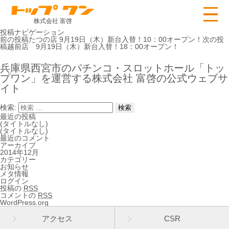
株式会社 富啓
投稿ナビゲーション
前の投稿
たつの店 9月19日（木）新台入替！10：00オープン！
次の投
稿
越前店 9月19日（木）新台入替！18：00オープン！
兵庫県西宮市のパチンコ・スロットホール「トッ
プワン」を運営する株式会社 富啓の公式ウェブサ
イト
検索:
最近の投稿
(タイトルなし)
(タイトルなし)
最近のコメント
アーカイブ
2014年12月
カテゴリー
お知らせ
メタ情報
ログイン
投稿の
RSS
コメントの
RSS
WordPress.org
アクセス
CSR