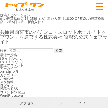
株式会社 富啓
投稿ナビゲーション
前の投稿
越前店 1月25日（木）新台入替 ！18:00 OPEN
次の投稿
松阪
店 2月5日（月）新台入替！
兵庫県西宮市のパチンコ・スロットホール「トッ
プワン」を運営する株式会社 富啓の公式ウェブサ
イト
検索:
最近の投稿
(タイトルなし)
(タイトルなし)
最近のコメント
アーカイブ
2014年12月
カテゴリー
お知らせ
メタ情報
ログイン
投稿の
RSS
コメントの
RSS
WordPress.org
アクセス
CSR