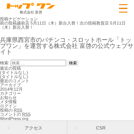
株式会社 富啓
投稿ナビゲーション
前の投稿
越前店 5月11日（木）新台入替！
次の投稿
敦賀店 5月11日
（木）新台入替！
兵庫県西宮市のパチンコ・スロットホール「トッ
プワン」を運営する株式会社 富啓の公式ウェブサ
イト
検索:
最近の投稿
(タイトルなし)
(タイトルなし)
最近のコメント
アーカイブ
2014年12月
カテゴリー
お知らせ
メタ情報
ログイン
投稿の
RSS
コメントの
RSS
WordPress.org
アクセス
CSR