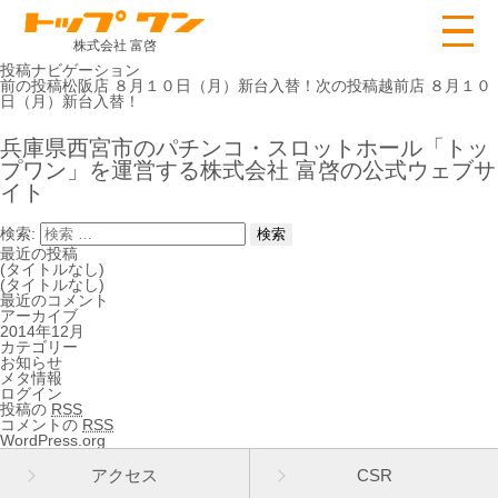
株式会社 富啓
投稿ナビゲーション
前の投稿
松阪店 ８月１０日（月）新台入替！
次の投稿
越前店 ８月１０
日（月）新台入替！
兵庫県西宮市のパチンコ・スロットホール「トッ
プワン」を運営する株式会社 富啓の公式ウェブサ
イト
検索:
最近の投稿
(タイトルなし)
(タイトルなし)
最近のコメント
アーカイブ
2014年12月
カテゴリー
お知らせ
メタ情報
ログイン
投稿の
RSS
コメントの
RSS
WordPress.org
アクセス
CSR