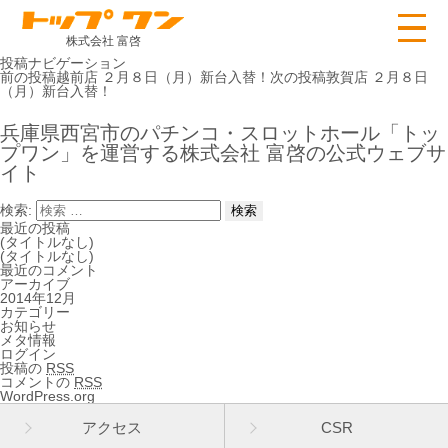
株式会社 富啓
投稿ナビゲーション
前の投稿
越前店 ２月８日（月）新台入替！
次の投稿
敦賀店 ２月８日
（月）新台入替！
兵庫県西宮市のパチンコ・スロットホール「トッ
プワン」を運営する株式会社 富啓の公式ウェブサ
イト
検索:
最近の投稿
(タイトルなし)
(タイトルなし)
最近のコメント
アーカイブ
2014年12月
カテゴリー
お知らせ
メタ情報
ログイン
投稿の
RSS
コメントの
RSS
WordPress.org
アクセス
CSR