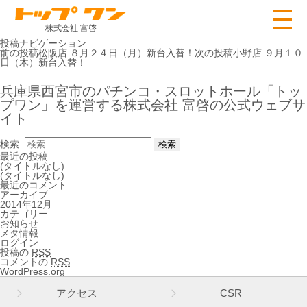
株式会社 富啓
投稿ナビゲーション
前の投稿
松阪店 ８月２４日（月）新台入替！
次の投稿
小野店 ９月１０
日（木）新台入替！
兵庫県西宮市のパチンコ・スロットホール「トッ
プワン」を運営する株式会社 富啓の公式ウェブサ
イト
検索:
最近の投稿
(タイトルなし)
(タイトルなし)
最近のコメント
アーカイブ
2014年12月
カテゴリー
お知らせ
メタ情報
ログイン
投稿の
RSS
コメントの
RSS
WordPress.org
アクセス
CSR