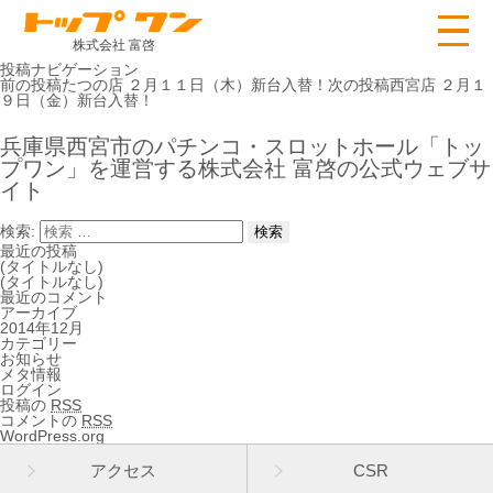
株式会社 富啓
投稿ナビゲーション
前の投稿
たつの店 ２月１１日（木）新台入替！
次の投稿
西宮店 ２月１
９日（金）新台入替！
兵庫県西宮市のパチンコ・スロットホール「トッ
プワン」を運営する株式会社 富啓の公式ウェブサ
イト
検索:
最近の投稿
(タイトルなし)
(タイトルなし)
最近のコメント
アーカイブ
2014年12月
カテゴリー
お知らせ
メタ情報
ログイン
投稿の
RSS
コメントの
RSS
WordPress.org
アクセス
CSR