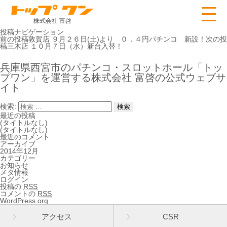
株式会社 富啓
投稿ナビゲーション
前の投稿
敦賀店 ９月２６日(土)より ０．４円パチンコ 新設！
次の投
稿
三木店 １０月７日（水）新台入替！
兵庫県西宮市のパチンコ・スロットホール「トッ
プワン」を運営する株式会社 富啓の公式ウェブサ
イト
検索:
最近の投稿
(タイトルなし)
(タイトルなし)
最近のコメント
アーカイブ
2014年12月
カテゴリー
お知らせ
メタ情報
ログイン
投稿の
RSS
コメントの
RSS
WordPress.org
アクセス
CSR