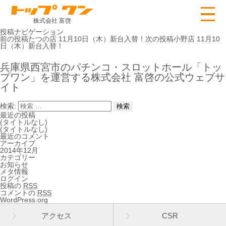
株式会社 富啓
投稿ナビゲーション
前の投稿
たつの店 11月10日（木）新台入替！
次の投稿
小野店 11月10
日（木）新台入替！
兵庫県西宮市のパチンコ・スロットホール「トッ
プワン」を運営する株式会社 富啓の公式ウェブサ
イト
検索:
最近の投稿
(タイトルなし)
(タイトルなし)
最近のコメント
アーカイブ
2014年12月
カテゴリー
お知らせ
メタ情報
ログイン
投稿の
RSS
コメントの
RSS
WordPress.org
アクセス
CSR