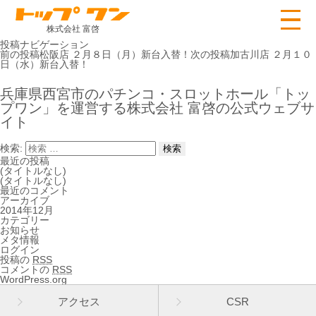
株式会社 富啓
投稿ナビゲーション
前の投稿
松阪店 ２月８日（月）新台入替！
次の投稿
加古川店 ２月１０
日（水）新台入替！
兵庫県西宮市のパチンコ・スロットホール「トッ
プワン」を運営する株式会社 富啓の公式ウェブサ
イト
検索:
最近の投稿
(タイトルなし)
(タイトルなし)
最近のコメント
アーカイブ
2014年12月
カテゴリー
お知らせ
メタ情報
ログイン
投稿の
RSS
コメントの
RSS
WordPress.org
アクセス
CSR